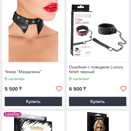
Ошейник с поводком Luxury
Чокер "Магдалина"
fetish черный
В наличии
В наличии
5 500
6 900
₸
₸
Купить
Купить
LoveToy