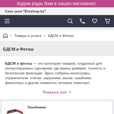
Будем рады Вам в наших магазинах!
Секс шоп "Eroshop.kz"
Товары и услуги
БДСМ и Фетиш
БДСМ и Фетиш
БДСМ и фетиш
— это категория товаров, созданных для
контролируемых сценариев, где важны доверие, точность и
безопасная фиксация. Здесь собраны аксессуары,
ограничители, плетки, наручники, маски, ошейники,
фиксаторы и другие элементы, которые помогают
варьировать степень контроля и роли в процессе.
Показать всё
Конструкции рассчитаны на устойчивость и комфорт: мягкие
внутренние подкладки, регулируемые ремни, надёжные
застёжки и качественная фурнитура обеспечивают
фиксацию без лишнего давления. Материалы — кожа, эко-
Ошейники
кожа, металл, нейлон и силикон — подбираются под разные