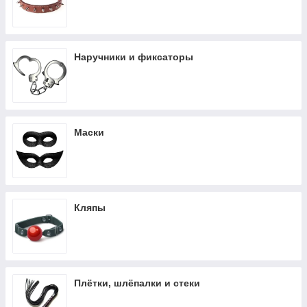
уровни жёсткости и эстетики. Перед использованием важно
обсудить границы, установить стоп-сигналы и проверять
надёжность креплений. Уход зависит от материала:
металлические детали протирают насухо, кожу и эко-кожу —
Наручники и фиксаторы
мягким средством без спирта, текстиль — стирают вручную.
Такая категория объединяет аксессуары для тех, кто ценит
осознанный контроль, точность и выразительный визуальный
стиль.
Маски
Кляпы
Плётки, шлёпалки и стеки