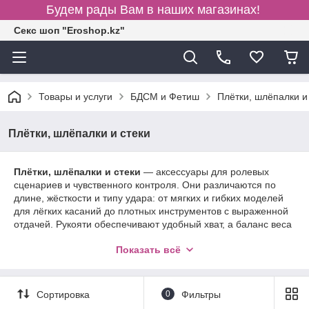
Будем рады Вам в наших магазинах!
Секс шоп "Eroshop.kz"
Товары и услуги
БДСМ и Фетиш
Плётки, шлёпалки и
Плётки, шлёпалки и стеки
Плётки, шлёпалки и стеки
— аксессуары для ролевых
сценариев и чувственного контроля. Они различаются по
длине, жёсткости и типу удара: от мягких и гибких моделей
для лёгких касаний до плотных инструментов с выраженной
отдачей. Рукояти обеспечивают удобный хват, а баланс веса
помогает точно дозировать силу движения. Материалы
Показать всё
подбираются так, чтобы сочетать прочность и комфорт —
эко-кожа, нейлон, замша, латекс или полиуретан, иногда с
декоративной отделкой. Мягкие кромки и обработанные швы
делают контакт безопасным для кожи, а дизайн варьируется
Сортировка
0
Фильтры
от минималистичного до эффектного с элементами металла