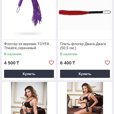
Флоггер из веревки TOYFA
Плеть-флогер Джага-Джага
Theatre,сиреневый
(50,5 см.)
В наличии
В наличии
4 500
6 400
₸
₸
Купить
Купить