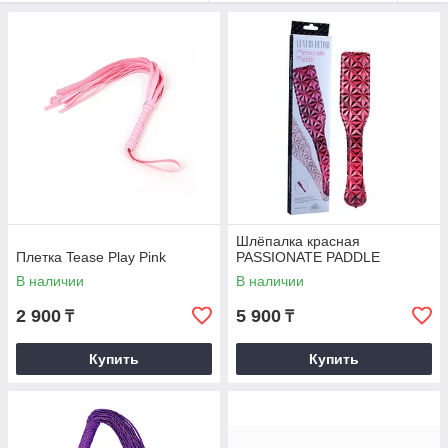
или бахромой. Такие аксессуары подходят как для
экспериментов, так и для уверенных пользователей, помогая
создавать нужный ритм и визуальный акцент в комплекте.
Шлёпалка красная
Плетка Tease Play Pink
PASSIONATE PADDLE
В наличии
В наличии
2 900
5 900
₸
₸
Купить
Купить