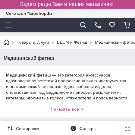
Будем рады Вам в наших магазинах!
Секс шоп "Eroshop.kz"
Товары и услуги
БДСМ и Фетиш
Медицинский фети
Медицинский фетиш
Медицинский фетиш
— это категория аксессуаров,
вдохновлённая эстетикой профессиональных инструментов
и анатомической точностью. Здесь собраны изделия,
стилизованные под медицинские приборы: расширители,
катетеры, игольчатые колёса, утяжелители и пояса верности.
Их объединяет аккуратная форма, регулируемая посадка и
Показать всё
металлический блеск — создающий характерный
«лабораторный» визуальный стиль. Такие предметы
выбирают те, кому близка тематика контроля, эксперимента
и строгости линий. Все элементы рассчитаны на
Сортировка
0
Фильтры
декоративное и ролевое использование, а не на