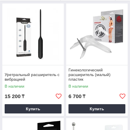
медицинское применение: важно соблюдать чистоту, гигиену
и корректную фиксацию, избегая избыточного давления. Для
ухода подойдут мягкие антисептики без спирта и сухое
хранение в индивидуальном чехле.
Гинекологический
Уретральный расширитель с
расширитель (малый)
вибрацией
пластик
В наличии
В наличии
15 200
6 700
₸
₸
Купить
Купить