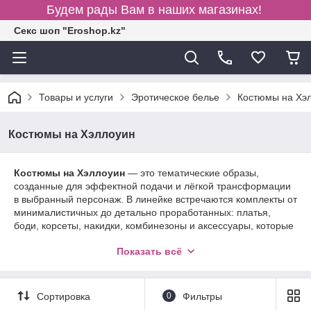
Будем рады Вам в наших магазинах!
Секс шоп "Eroshop.kz"
Товары и услуги
Эротическое белье
Костюмы на Хэ
Костюмы на Хэллоуин
Костюмы на Хэллоуин
— это тематические образы,
созданные для эффектной подачи и лёгкой трансформации
в выбранный персонаж. В линейке встречаются комплекты от
минималистичных до детально проработанных: платья,
боди, корсеты, накидки, комбинезоны и аксессуары, которые
помогают быстро собрать цельный образ. Материалы —
Показать всё
эластичные и мягкие, с акцентом на комфорт и подгонку по
фигуре; декоративные элементы (сетка, кружево,
искусственная кожа, пайетки) добавляют выразительности.
При выборе стоит учитывать размер, тип ткани, эластичность
Сортировка
0
Фильтры
и совместимость с обувью или чулками — чтобы костюм не