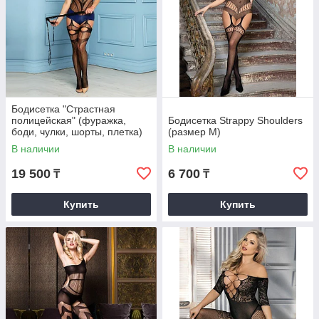
Бодисетка "Страстная
полицейская" (фуражка,
Бодисетка Strappy Shoulders
боди, чулки, шорты, плетка)
(размер М)
В наличии
В наличии
19 500
6 700
₸
₸
Купить
Купить