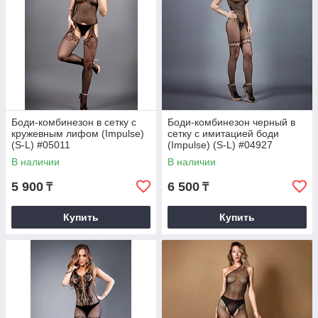
Боди-комбинезон в сетку с
Боди-комбинезон черный в
кружевным лифом (Impulse)
сетку с имитацией боди
(S-L) #05011
(Impulse) (S-L) #04927
В наличии
В наличии
5 900
6 500
₸
₸
Купить
Купить