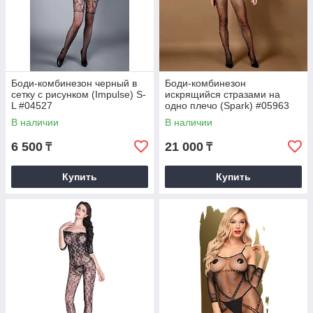
Боди-комбинезон черный в
Боди-комбинезон
сетку с рисунком (Impulse) S-
искрящийся стразами на
L #04527
одно плечо (Spark) #05963
В наличии
В наличии
6 500
21 000
₸
₸
Купить
Купить