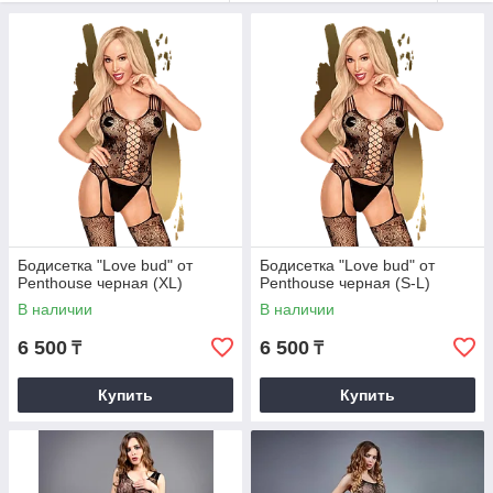
совместимость с бельём/аксессуарами. Уход простой:
деликатная стирка в прохладной воде, без отбеливателей и
агрессивных средств; не выкручивать, не сушить в машине;
полностью высушите и храните в сложенном виде, чтобы
сохранить упругость полотна.
Бодисетка "Love bud" от
Бодисетка "Love bud" от
Penthouse черная (XL)
Penthouse черная (S-L)
В наличии
В наличии
6 500
6 500
₸
₸
Купить
Купить