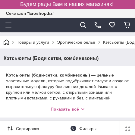
Будем рады Вам в наших магазинах!
Секс шоп "Eroshop.kz"
Товары и услуги
Эротическое белье
Кэтсьюиты (Бод
Кэтсьюиты (Боди сетки, комбинезоны)
Кэтсьюиты (боди-сетки, комбинезоны)
— цельные
эластичные модели, которые подчёркивают силуэт и создают
выразительную фактуру без лишних деталей. Бывают с
крупной или мелкой сеткой, с открытыми зонами или
плотными вставками, с рукавами и без, с имитацией
чулочной зоны. Эластичные материалы (полиамид/эластан,
Показать всё
микрофибра) тянутся по фигуре и равномерно
распределяют нагрузку, поэтому важно подобрать размер и
ориентироваться на рост — так посадка будет аккуратной по
длине корпуса и ног. При выборе учитывайте рисунок и
Сортировка
0
Фильтры
«прозрачность» полотна, высоту горловины, тип ластовицы и