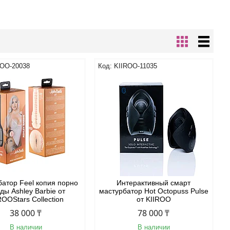
ROO-20038
KIIROO-11035
атор Feel копия порно
Интерактивный смарт
зды Ashley Barbie от
мастурбатор Hot Octopuss Pulse
ROOStars Collection
от KIIROO
38 000 ₸
78 000 ₸
В наличии
В наличии