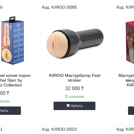
50
KIIROO-20005
KII
eel копия порно
KIIROO Мастурбатор Feel
Мастурб
hel Starr by
stroker
звез
s Collection
KII
32 000 ₸
000 ₸
В наличии
личии
Купить
упить
41
KIIROO-20023
KII