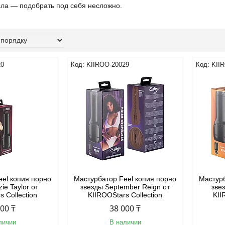
ала — подобрать под себя несложно.
20
KIIROO-20029
KII
eel копия порно
Мастурбатор Feel копия порно
Мастурб
ie Taylor от
звезды September Reign от
зве
s Collection
KIIROOStars Collection
KII
000 ₸
38 000 ₸
личии
В наличии