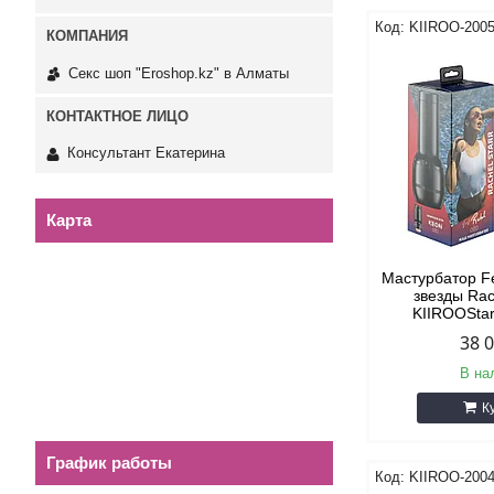
KIIROO-200
Секс шоп "Eroshop.kz" в Алматы
Консультант Екатерина
Карта
Мастурбатор F
звезды Rac
KIIROOStar
38 
В на
К
График работы
KIIROO-200