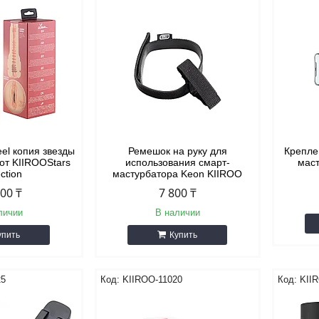
el копия звезды
Ремешок на руку для
Крепле
s от KIIROOStars
использования смарт-
маст
ection
мастурбатора Keon KIIROO
000 ₸
7 800 ₸
личии
В наличии
упить
Купить
25
KIIROO-11020
KII