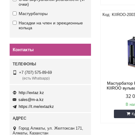
очки)
Мастурбаторы
KIIROO-200
Насадки на член и эрекционные
кольца
Контакты
+7 (707) 575-89-69
(есть Whatsapp)
Мастурбатор F
KIIROO вульв
http://extaz.kz
32 
sales@m-a.kz
В на
https://t.me/extazkz
К
Город Алматы, ул. Желтоксан 171,
Алматы, Казахстан