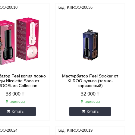
ROO-20010
KIIROO-20036
атор Feel копия порно
Мастурбатор Feel Stroker от
ды Nicolette Shea от
KIIROO вульва (темно-
ROOStars Collection
коричневый)
38 000 ₸
32 000 ₸
В наличии
В наличии
Купить
Купить
ROO-20024
KIIROO-20019