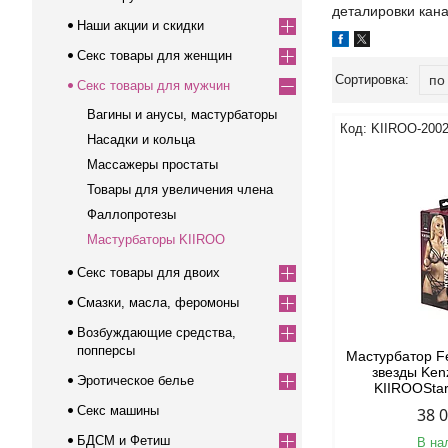
деталировки кан
Наши акции и скидки
Секс товары для женщин
Секс товары для мужчин
Вагины и анусы, мастурбаторы
KIIROO-200
Насадки и кольца
Массажеры простаты
Товары для увеличения члена
Фаллопротезы
Мастурбаторы KIIROO
Секс товары для двоих
Смазки, масла, феромоны
Возбуждающие средства,
попперсы
Мастурбатор F
звезды Kenz
Эротическое белье
KIIROOStar
Секс машины
38 
БДСМ и Фетиш
В на