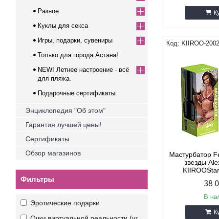
Разное
К
Куклы для секса
Игры, подарки, сувениры
KIIROO-200
Только для города Астана!
NEW! Летнее настроение - всё
для пляжа.
Подарочные сертификаты
Энциклопедия "Об этом"
Гарантия лучшей цены!
Сертификаты
Обзор магазинов
Мастурбатор F
звезды Ale
KIIROOStar
Фильтры
38 
В на
Эротические подарки
К
Очки виртуальной реальности (vr