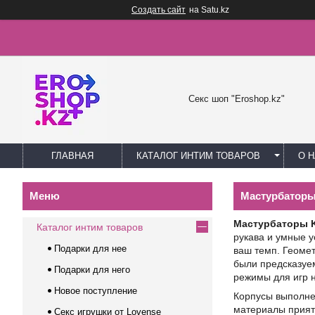
Создать сайт
на Satu.kz
Секс шоп "Eroshop.kz"
ГЛАВНАЯ
КАТАЛОГ ИНТИМ ТОВАРОВ
О 
Мастурбаторы
Мастурбаторы 
Каталог интим товаров
рукава и умные у
Подарки для нее
ваш темп. Геоме
были предсказуе
Подарки для него
режимы для игр н
Новое поступление
Корпусы выполнен
материалы приятн
Секс игрушки от Lovense