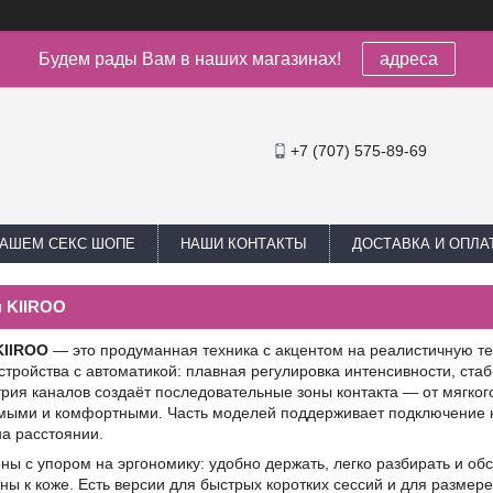
Будем рады Вам в наших магазинах!
адреса
+7 (707) 575-89-69
НАШЕМ СЕКС ШОПЕ
НАШИ КОНТАКТЫ
ДОСТАВКА И ОПЛА
 KIIROO
KIIROO
— это продуманная техника с акцентом на реалистичную те
стройства с автоматикой: плавная регулировка интенсивности, ста
трия каналов создаёт последовательные зоны контакта — от мягк
мыми и комфортными. Часть моделей поддерживает подключение к
а расстоянии.
ы с упором на эргономику: удобно держать, легко разбирать и об
ы к коже. Есть версии для быстрых коротких сессий и для размере