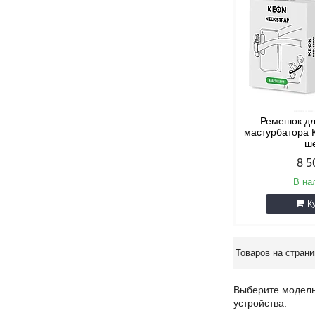
Ремешок д
мастурбатора 
ш
8 5
В на
К
Выберите модель
устройства.