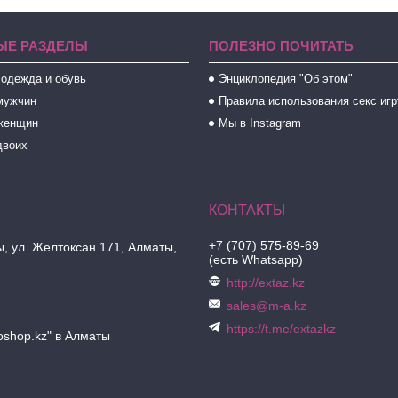
ЫЕ РАЗДЕЛЫ
ПОЛЕЗНО ПОЧИТАТЬ
 одежда и обувь
Энциклопедия "Об этом"
мужчин
Правила использования секс иг
женщин
Мы в Instagram
двоих
+7 (707) 575-89-69
, ул. Желтоксан 171, Алматы,
(есть Whatsapp)
http://extaz.kz
sales@m-a.kz
https://t.me/extazkz
oshop.kz" в Алматы