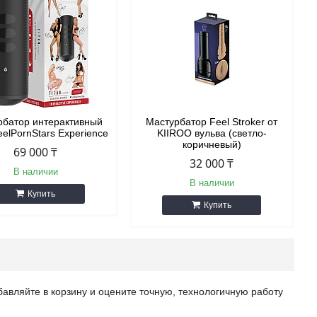
рбатор интерактивный
Мастурбатор Feel Stroker от
FeelPornStars Experience
KIIROO вульва (светло-
коричневый)
69 000 ₸
32 000 ₸
В наличии
В наличии
Купить
Купить
ляйте в корзину и оцените точную, технологичную работу