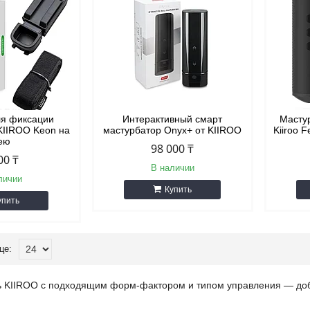
ля фиксации
Интерактивный смарт
Масту
KIIROO Keon на
мастурбатор Onyx+ от KIIROO
Kiiroo 
ею
98 000 ₸
00 ₸
В наличии
личии
Купить
упить
 KIIROO с подходящим форм-фактором и типом управления — добав