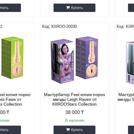
упить
Купить
22
KIIROO-20030
KII
eel копия порно
Мастурбатор Feel копия порно
Мастурб
xis Fawx от
звезды Leigh Raven от
звезды S
s Collection
KIIROOStars Collection
000 ₸
38 000 ₸
личии
В наличии
упить
Купить