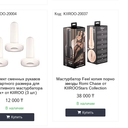
ROO-20004
KIIROO-20037
ект сменных рукавов
Мастурбатор Feel копия порно
артного размера для
звезды Romi Chase от
ктивного мастурбатора
KIIROOStars Collection
+ от KIIROO (3 шт.)
38 000 ₸
12 000 ₸
В наличии
В наличии
Купить
Купить