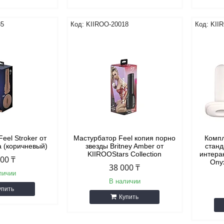
35
KIIROO-20018
KII
eel Stroker от
Мастурбатор Feel копия порно
Компл
а (коричневый)
звезды Britney Amber от
станд
KIIROOStars Collection
интера
000 ₸
Onyx
38 000 ₸
личии
В наличии
упить
Купить