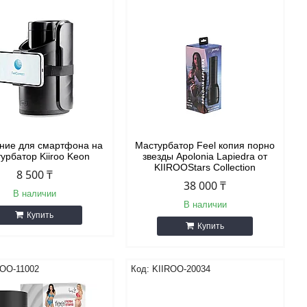
ние для смартфона на
Мастурбатор Feel копия порно
урбатор Kiiroo Keon
звезды Apolonia Lapiedra от
KIIROOStars Collection
8 500 ₸
38 000 ₸
В наличии
В наличии
Купить
Купить
ROO-11002
KIIROO-20034