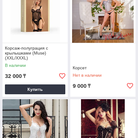
Корсаж-полуграция с
крылышками (Muse)
(XXL/XXXL)
В наличии
Корсет
Нет в наличии
32 000
₸
9 000
₸
Купить