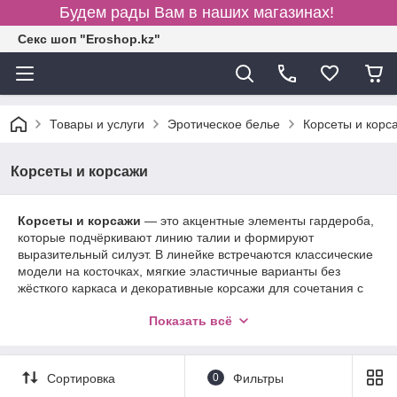
Будем рады Вам в наших магазинах!
Секс шоп "Eroshop.kz"
Товары и услуги
Эротическое белье
Корсеты и корс
Корсеты и корсажи
Корсеты и корсажи
— это акцентные элементы гардероба,
которые подчёркивают линию талии и формируют
выразительный силуэт. В линейке встречаются классические
модели на косточках, мягкие эластичные варианты без
жёсткого каркаса и декоративные корсажи для сочетания с
бельём или одеждой. Плотные материалы (эко-кожа, сатин,
Показать всё
жаккард, микрофибра) удерживают форму, а шнуровка или
застёжки позволяют регулировать степень утяжки и посадку
под фигуру. При выборе обращайте внимание на длину
изделия (под грудь или полный вариант), количество
Сортировка
0
Фильтры
косточек, плотность ткани и комфорт в движении. Такие