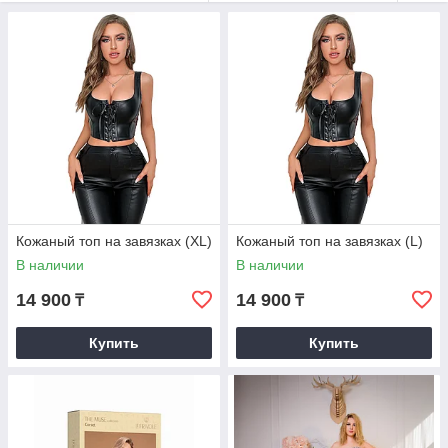
модели можно носить как самостоятельный элемент или
поверх рубашек, боди, платьев. Уход сводится к деликатной
ручной стирке в прохладной воде без отбеливателей и
агрессивных средств, сушке на ровной поверхности вдали от
нагрева. Корсеты и корсажи — не только про визуальный
акцент, но и про уверенность в посадке и осанке.
Кожаный топ на завязках (XL)
Кожаный топ на завязках (L)
В наличии
В наличии
14 900
14 900
₸
₸
Купить
Купить