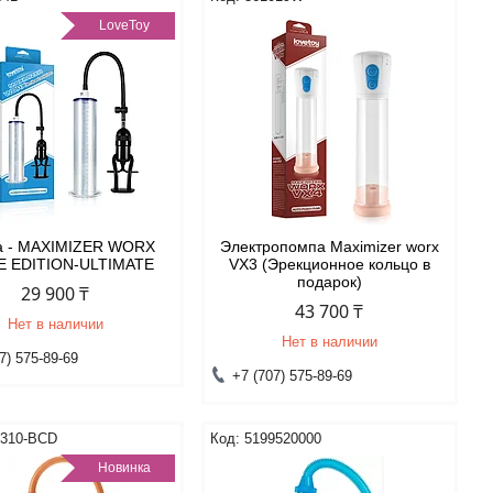
LoveToy
а - MAXIMIZER WORX
Электропомпа Maximizer worx
E EDITION-ULTIMATE
VX3 (Эрекционное кольцо в
подарок)
29 900 ₸
43 700 ₸
Нет в наличии
Нет в наличии
7) 575-89-69
+7 (707) 575-89-69
310-BCD
5199520000
Новинка