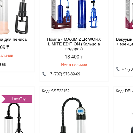
па для пениса
Помпа - MAXIMIZER WORX
Вакуумн
LIMITE EDITION (Кольцо а
+ эрекц
809 ₸
подарок)
наличии
18 400 ₸
9-69
Нет в наличии
+7 (70
+7 (707) 575-89-69
SSE22152
DEL
LoveToy