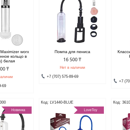
Maximizer worx
Помпа для пениса
Класси
нное кольцо в
16 500 ₸
к) белая
Нет в наличии
400 ₸
+7 (707) 575-89-69
наличии
+7 (70
9-69
000
LV1440-BLUE
3610
Новинка
LoveToy