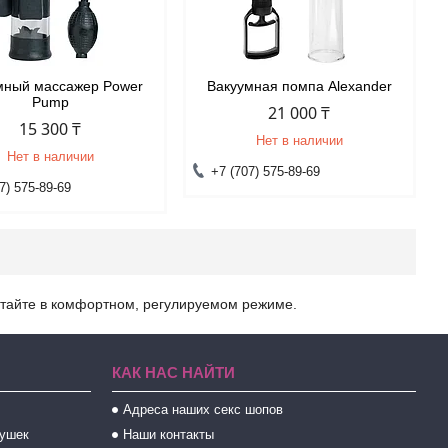
мный массажер Power
Вакуумная помпа Alexander
Pump
21 000 ₸
15 300 ₸
Нет в наличии
Нет в наличии
+7 (707) 575-89-69
7) 575-89-69
отайте в комфортном, регулируемом режиме.
КАК НАС НАЙТИ
Адреса наших секс шопов
рушек
Наши контакты