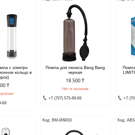
мпа с электро
Помпа для пениса Bang Bang
Помп
ионное кольцо в
черная
LIMIT
арок)
18 500 ₸
700 ₸
Нет в наличии
наличии
+7 (707) 575-89-69
+7 (70
9-69
BM-009033
ABS