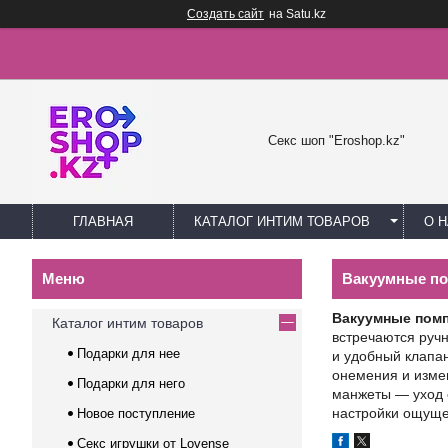
Создать сайт
на Satu.kz
Секс шоп "Eroshop.kz"
ГЛАВНАЯ
КАТАЛОГ ИНТИМ ТОВАРОВ
О 
Вакуумные п
Вакуумные пом
Каталог интим товаров
встречаются руч
Подарки для нее
и удобный клапан
онемения и измен
Подарки для него
манжеты — уход с
настройки ощуще
Новое поступление
Секс игрушки от Lovense