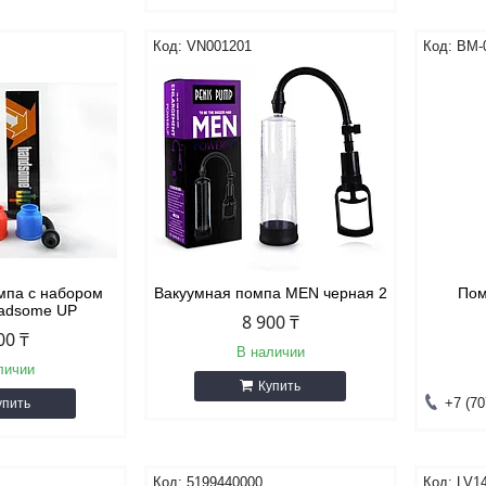
VN001201
BM-
мпа с набором
Вакуумная помпа MEN черная 2
Пом
Hadsome UP
8 900 ₸
00 ₸
В наличии
личии
Купить
+7 (70
упить
5199440000
LV1