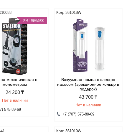
010088
361018W
ХИТ продаж
па механическая с
Вакуумная помпа с электро
монометром
насосом (эрекционное кольцо в
подарок)
24 200 ₸
43 700 ₸
Нет в наличии
Нет в наличии
7) 575-89-69
+7 (707) 575-89-69
441
361019W