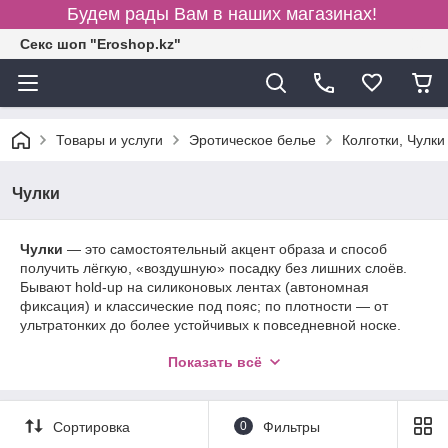
Будем рады Вам в наших магазинах!
Секс шоп "Eroshop.kz"
Товары и услуги
Эротическое белье
Колготки, Чулки
Чулки
Чулки
— это самостоятельный акцент образа и способ
получить лёгкую, «воздушную» посадку без лишних слоёв.
Бывают hold-up на силиконовых лентах (автономная
фиксация) и классические под пояс; по плотности — от
ультратонких до более устойчивых к повседневной носке.
Выбирая, ориентируйтесь на размер и рост, ширину
Показать всё
кружевной кромки и рисунок полотна (гладкие, сетка, ажур),
а также на тип мыска: усиленный — практичнее в обуви,
прозрачный — для открытых моделей. Для стабильной
посадки важно корректно подобрать пояс/подвязки или
Сортировка
0
Фильтры
следить за чистотой силиконовых лент. Уход простой: