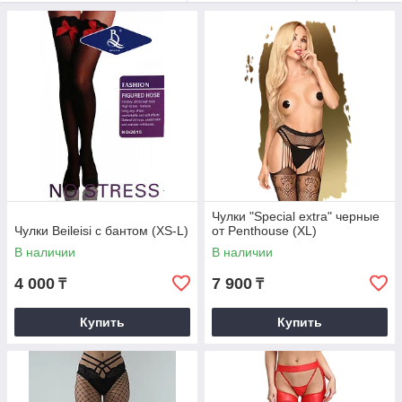
деликатная стирка при низкой температуре, без
отбеливателей и машинной сушки, чтобы сохранить
упругость и ровный внешний вид.
Чулки "Special extra" черные
Чулки Beileisi с бантом (XS-L)
от Penthouse (XL)
В наличии
В наличии
4 000
7 900
₸
₸
Купить
Купить