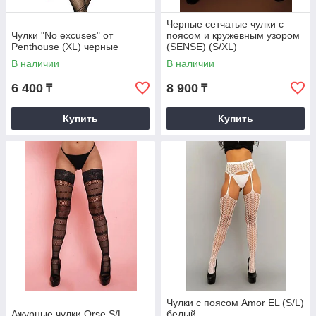
Черные сетчатые чулки с
Чулки "No excuses" от
поясом и кружевным узором
Penthouse (XL) черные
(SENSE) (S/XL)
В наличии
В наличии
6 400
8 900
₸
₸
Купить
Купить
Чулки с поясом Amor EL (S/L)
Ажурные чулки Orse S/L
белый