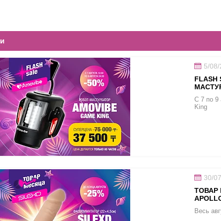
ти
5/08
FLASH 
МАСТУ
С 7 по 9
King
30/0
ТОВАР 
APOLL
Весь авг