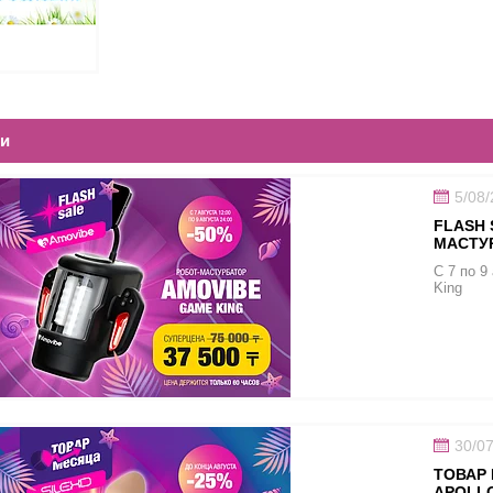
ти
5/08
FLASH 
МАСТУ
С 7 по 9
King
30/0
ТОВАР 
APOLL