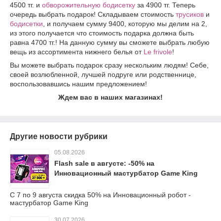
4500 тг. и
обворожительную бодисетку
за 4900 тг. Теперь
очередь выбрать подарок! Складываем стоимость
трусиков
и
бодисетки
, и получаем сумму 9400, которую мы делим на 2,
из этого получается что стоимость подарка должна быть
равна 4700 тг.! На данную сумму вы сможете выбрать любую
вещь из ассортимента нижнего белья от
Le frivole
!
Вы можете выбрать подарок сразу нескольким людям! Себе,
своей возлюбленной, лучшей подруге или родственнице,
воспользовавшись нашим предложением!
Ждем вас в наших магазинах!
Другие новости рубрики
05.08.2026
Flash sale в августе: -50% на
Инновационный мастурбатор Game King
С 7 по 9 августа скидка 50% на Инновационный робот -
мастурбатор Game King
30.07.2026