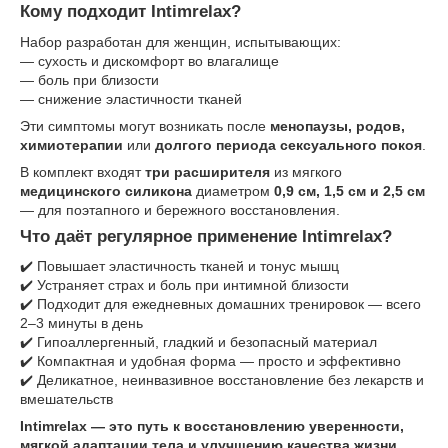
Кому подходит Intimrelax?
Набор разработан для женщин, испытывающих:
— сухость и дискомфорт во влагалище
— боль при близости
— снижение эластичности тканей
Эти симптомы могут возникать после
менопаузы, родов,
химиотерапии
или
долгого периода сексуального покоя
.
В комплект входят
три расширителя
из мягкого
медицинского силикона
диаметром
0,9 см, 1,5 см и 2,5 см
— для поэтапного и бережного восстановления.
Что даёт регулярное применение Intimrelax?
✔️ Повышает эластичность тканей и тонус мышц
✔️ Устраняет страх и боль при интимной близости
✔️ Подходит для ежедневных домашних тренировок — всего
2–3 минуты в день
✔️ Гипоаллергенный, гладкий и безопасный материал
✔️ Компактная и удобная форма — просто и эффективно
✔️ Деликатное, неинвазивное восстановление без лекарств и
вмешательств
Intimrelax — это путь к восстановлению уверенности,
мягкой адаптации тела и улучшению качества жизни.