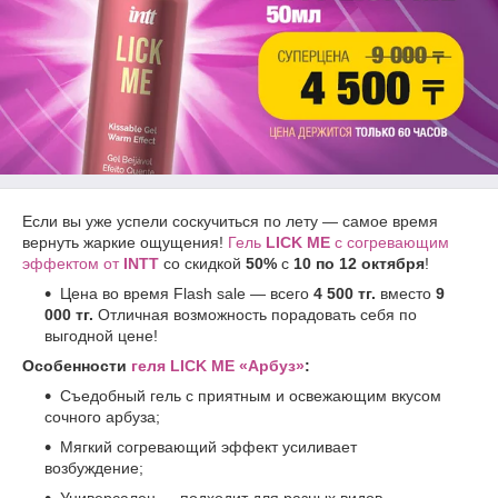
Если вы уже успели соскучиться по лету — самое время
вернуть жаркие ощущения!
Гель
LICK ME
с согревающим
эффектом от
INTT
со скидкой
50%
с
10 по 12 октября
!
Цена во время Flash sale — всего
4 500 тг.
вместо
9
000 тг.
Отличная возможность порадовать себя по
выгодной цене!
Особенности
геля LICK ME «Арбуз»
:
Съедобный гель с приятным и освежающим вкусом
сочного арбуза;
Мягкий согревающий эффект усиливает
возбуждение;