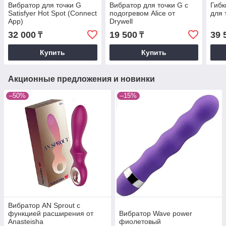
Вибратор для точки G
Вибратор для точки G с
Гибк
Satisfyer Hot Spot (Connect
подогревом Alice от
для 
App)
Drywell
32 000
19 500
39 
₸
₸
Купить
Купить
Акционные предложения и новинки
–50%
–15%
Вибратор AN Sprout с
функцией расширения от
Вибратор Wave power
Anasteisha
фиолетовый