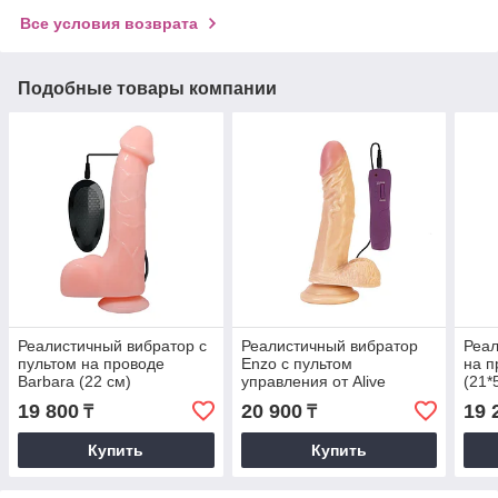
Все условия возврата
Подобные товары компании
Реалистичный вибратор с
Реалистичный вибратор
Реал
пультом на проводе
Enzo с пультом
на п
Barbara (22 см)
управления от Alive
(21*
(21*4,3 см.)
19 800
20 900
19 
₸
₸
Купить
Купить