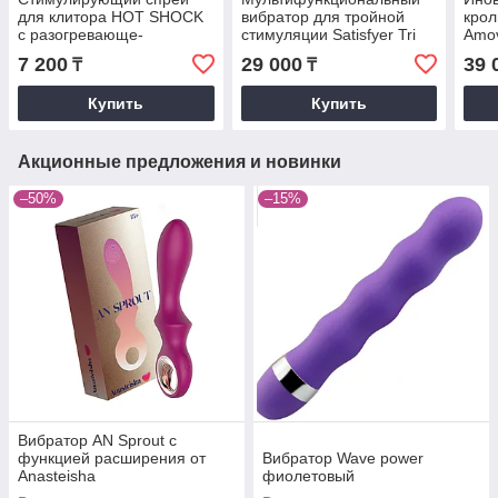
для клитора HOT SHOCK
вибратор для тройной
крол
с разогревающе-
стимуляции Satisfyer Tri
Amo
покалывающим
Ball 2 голубой
7 200
29 000
39 
₸
₸
эффектом (12 мл.)
Купить
Купить
Акционные предложения и новинки
–50%
–15%
Вибратор AN Sprout с
функцией расширения от
Вибратор Wave power
Anasteisha
фиолетовый