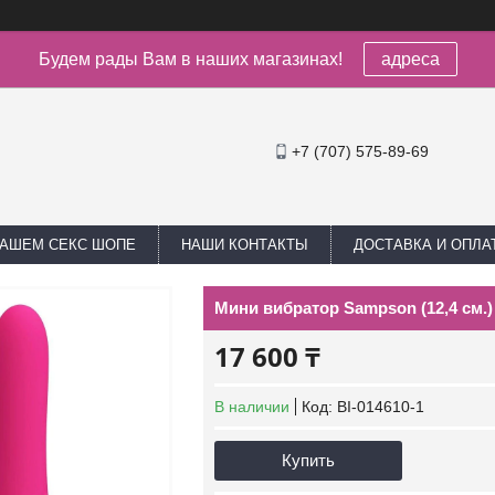
Будем рады Вам в наших магазинах!
адреса
+7 (707) 575-89-69
НАШЕМ СЕКС ШОПЕ
НАШИ КОНТАКТЫ
ДОСТАВКА И ОПЛА
Мини вибратор Sampson (12,4 см.)
17 600 ₸
В наличии
Код:
BI-014610-1
Купить