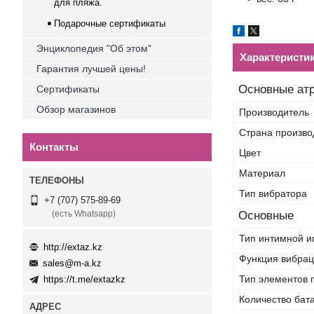
для пляжа.
Подарочные сертификаты
Энциклопедия "Об этом"
Характеристи
Гарантия лучшей цены!
Основные ат
Сертификаты
Обзор магазинов
Производитель
Страна произво
Контакты
Цвет
Материал
Тип вибратора
+7 (707) 575-89-69
Основные
(есть Whatsapp)
Тип интимной и
http://extaz.kz
Функция вибра
sales@m-a.kz
Тип элементов 
https://t.me/extazkz
Количество бат