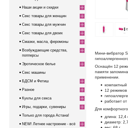
Наши акции и скидки
Секс товары для женщин
Секс товары для мужчин
Секс товары для двоих
Смазки, масла, феромоны
Возбуждающие средства,
Мини-вибратор S
попперсы
гипоаллергенног
Эротическое белье
Оснащён 12 режи
памяти запомина
Секс машины
применении.
БДСМ и Фетиш
компактный 
Разное
12 режимов
гипоаллерг
Куклы для секса
работает от
Игры, подарки, сувениры
Для комфортного
Только для города Астана!
длина: 12,4
диаметр: 2,
NEW! Летнее настроение - всё
вес: 68 г