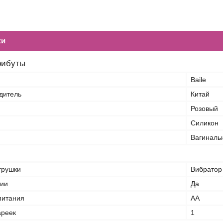
ки
рибуты
Baile
дитель
Китай
Розовый
Силикон
Вагиналь
грушки
Вибратор
ции
Да
питания
AA
ареек
1