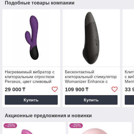
Подобные товары компании
Нагреваемый вибратор с
Бесконтактный
Клит
клиторальным отростком
клиторальный стимулятор
с ви
Perseus, цвет сливовый
Womanizer Enhance с
Merm
(INFINITE collection)
вибрацией, черный
зел
29 000
109 900
33 
₸
₸
Купить
Купить
Акционные предложения и новинки
–25%
–25%