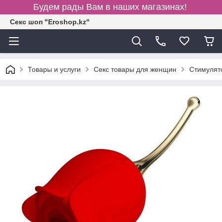
Будем рады Вам в наших магазинах!
Секс шоп "Eroshop.kz"
Товары и услуги
Секс товары для женщин
Cтимулят