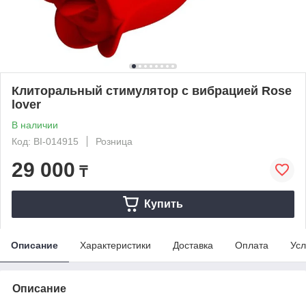
Клиторальный стимулятор с вибрацией Rose
lover
В наличии
Код: BI-014915
Розница
29 000
₸
Купить
Описание
Характеристики
Доставка
Оплата
Усл
Описание