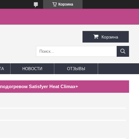
Корзина
Корзина
ТА
НОВОСТИ
ОТЗЫВЫ
одогревом Satisfyer Heat Climax+