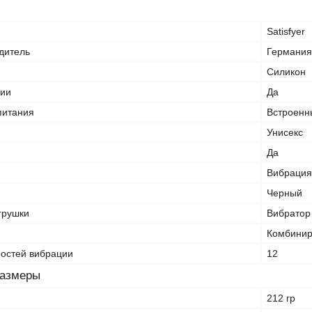
Satisfyer
дитель
Германия
Силикон
ции
Да
питания
Встроенн
Унисекс
Да
Вибрация
Черный
грушки
Вибратор
Комбини
ростей вибрации
12
размеры
212 гр