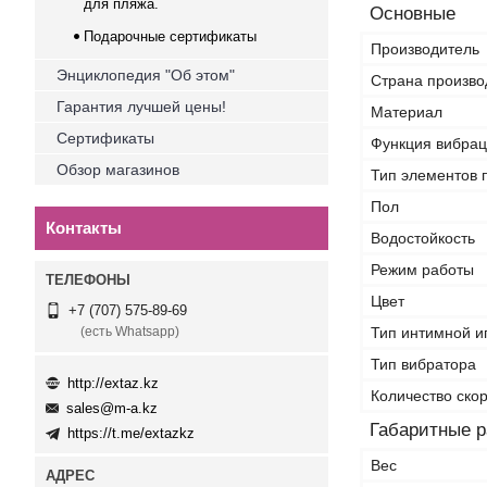
для пляжа.
Основные
Подарочные сертификаты
Производитель
Энциклопедия "Об этом"
Страна произво
Гарантия лучшей цены!
Материал
Сертификаты
Функция вибра
Обзор магазинов
Тип элементов 
Пол
Контакты
Водостойкость
Режим работы
Цвет
+7 (707) 575-89-69
Тип интимной и
(есть Whatsapp)
Тип вибратора
http://extaz.kz
Количество ско
sales@m-a.kz
Габаритные 
https://t.me/extazkz
Вес