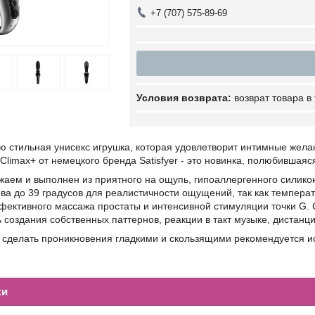
+7 (707) 575-89-69
возврат товара в
 стильная унисекс игрушка, которая удовлетворит интимные жел
Climax+ от немецкого бренда Satisfyer - это новинка, полюбившая
жаем и выполнен из приятного на ощупь, гипоаллергенного силико
а до 39 градусов для реалистичности ощущений, так как температ
фективного массажа простаты и интенсивной стимуляции точки G. 
 создания собственных паттернов, реакции в такт музыке, дистанц
ы сделать проникновения гладкими и скользящими рекомендуется 
ки