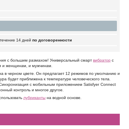
 течение 14 дней
по договоренности
ания с большим размахом! Универсальный смарт
вибратор
с
ся и женщинам, и мужчинам.
на в черном цвете. Он предлагает 12 режимов по умолчанию и
ура будет приближена к температуре человеческого тела.
Синхронизация с мобильным приложением Satisfyer Connect
ионный контроль и многое другое.
использовать
лубриканты
на водной основе.