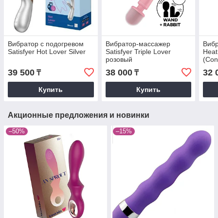
Вибратор с подогревом
Вибратор-массажер
Вибр
Satisfyer Hot Lover Silver
Satisfyer Triple Lover
Heat
розовый
(Con
39 500
38 000
32 
₸
₸
Купить
Купить
Акционные предложения и новинки
–50%
–15%