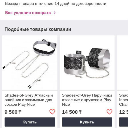
Возврат товара в течение 14 дней по договоренности
Все условия возврата
Подобные товары компании
Shades-of-Grey Атласный
Shades-of-Grey Наручники
Shad
ошейник с зажимами для
атласные с кружевом Play
Inne
сосков Play Nice
Nice
Chan
9 500
14 500
12 
₸
₸
Купить
Купить