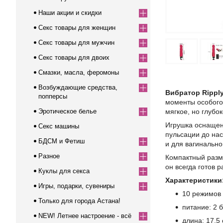
Наши акции и скидки
Секс товары для женщин
Секс товары для мужчин
Секс товары для двоих
Смазки, масла, феромоны
Возбуждающие средства,
Вибратор Rippl
попперсы
моменты особого
Эротическое белье
мягкое, но глубо
Игрушка оснащен
Секс машины
пульсации до нас
БДСМ и Фетиш
и для вагинально
Разное
Компактный разме
он всегда готов 
Куклы для секса
Характеристики
Игры, подарки, сувениры
10 режимов
Только для города Астана!
питание: 2 
NEW! Летнее настроение - всё
длина: 17,5