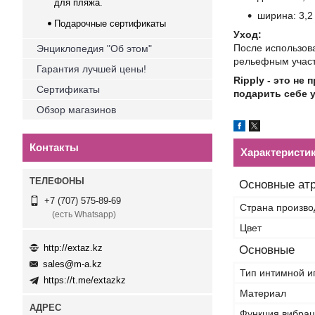
для пляжа.
ширина: 3,2
Подарочные сертификаты
Уход:
После использов
Энциклопедия "Об этом"
рельефным участк
Гарантия лучшей цены!
Ripply - это не
Сертификаты
подарить себе 
Обзор магазинов
Контакты
Характеристи
Основные ат
+7 (707) 575-89-69
Страна произво
(есть Whatsapp)
Цвет
http://extaz.kz
Основные
sales@m-a.kz
Тип интимной и
https://t.me/extazkz
Материал
Функция вибра