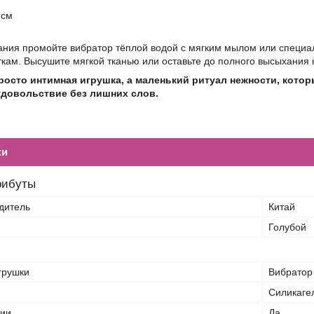
 см
ания промойте вибратор тёплой водой с мягким мылом или специа
ам. Высушите мягкой тканью или оставьте до полного высыхания н
 просто интимная игрушка, а маленький ритуал нежности, кото
удовольствие без лишних слов.
ки
рибуты
дитель
Китай
Голубой
грушки
Вибратор
Силикаге
ции
Да