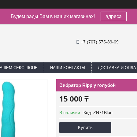
Будем рады Вам в наших магазинах!
адреса
+7 (707) 575-89-69
НАШЕМ СЕКС ШОПЕ
НАШИ КОНТАКТЫ
ДОСТАВКА И ОПЛА
Вибратор Ripply голубой
15 000 ₸
В наличии
Код:
ZN71Blue
Купить