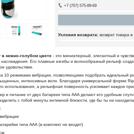
+7 (707) 575-89-69
возврат товара в
y в нежно-голубом цвете
- это миниатюрный, элегантный и чувстве
 наслаждения. Его плавные изгибы и волнообразный рельеф созда
кое удовольствие.
а 10 режимами вибрации, позволяющими подобрать идеальный ритм
ыщенных, интенсивных волн. Благодаря универсальной форме Ripp
го использования, а рельефная поверхность усиливает каждое при
р и питание от двух батареек типа ААА делают его удобным спутни
разделить с тобой минуты интимной близости, где бы ты ни находила
:
 вибрации
батарейки типа ААА (в комплект не входят)
 см