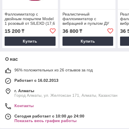
Фаллоимитатор с
Реалистичный
Реа
двойным покрытем Model
фаллоимитатор с
фал
1 розовый от SILEXD (17,6
вибрацией и пультом ДУ
вибр
* 3,5 см.)
Model 2 от SILEXD (17.5*
Mode
15 200
36 800
36 
₸
₸
4.4 см.)
см.)
Купить
Купить
О нас
96% положительных из 26 отзывов за год
Работает с 16.02.2013
г. Алматы
Город Алматы, ул. Желтоксан 171, Алматы, Казахстан
Контакты
Сегодня работает с 10:00 до 24:00
Показать весь график работы