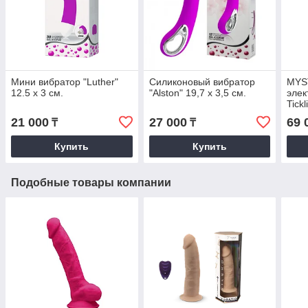
Мини вибратор "Luther"
Силиконовый вибратор
MYS
12.5 x 3 см.
"Alston" 19,7 x 3,5 см.
элек
Tick
выпу
21 000
27 000
69 
₸
₸
Купить
Купить
Подобные товары компании