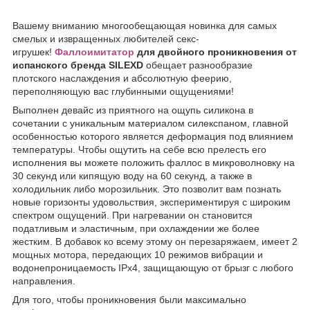
Вашему вниманию многообещающая новинка для самых
смелых и извращенных любителей секс-
игрушек!
Фаллоимитатор
для двойного проникновения от
испанского бренда SILEXD
обещает разнообразие
плотского наслаждения и абсолютную феерию,
переполняющую вас глубинными ощущениями!
Выполнен девайс из приятного на ощупь силикона в
сочетании с уникальным материалом силекспаном, главной
особенностью которого является деформация под влиянием
температуры. Чтобы ощутить на себе всю прелесть его
исполнения вы можете положить фаллос в микроволновку на
30 секунд или кипящую воду на 60 секунд, а также в
холодильник либо морозильник. Это позволит вам познать
новые горизонты удовольствия, экспериментируя с широким
спектром ощущений. При нагревании он становится
податливым и эластичным, при охлаждении же более
жестким. В добавок ко всему этому он перезаряжаем, имеет 2
мощных мотора, передающих 10 режимов вибрации и
водонепроницаемость
IPx4, защищающую от брызг с любого
направления.
Для того, чтобы проникновения были максимально