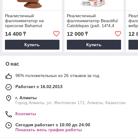
Реалистичный
Реалистичный
Реа
фаллоимитатор на
фаллоимитатор Beautiful
фал
присоске Bahamut
Catoblepas (раб. 14*4,4
вибр
(21,8*4,6 см) коричневый
см.)
Zebu
14 400
12 000
12 
₸
₸
Купить
Купить
О нас
96% положительных из 26 отзывов за год
Работает с 16.02.2013
г. Алматы
Город Алматы, ул. Желтоксан 171, Алматы, Казахстан
Контакты
Сегодня работает с 10:00 до 24:00
Показать весь график работы