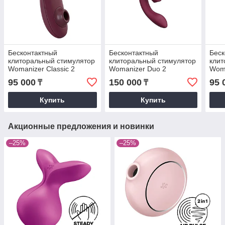
Бесконтактный
Бесконтактный
Беск
клиторальный стимулятор
клиторальный стимулятор
клит
Womanizer Classic 2
Womanizer Duo 2
Woma
бордовый
бордовый
чер
95 000
150 000
95 
₸
₸
Купить
Купить
Акционные предложения и новинки
–25%
–25%