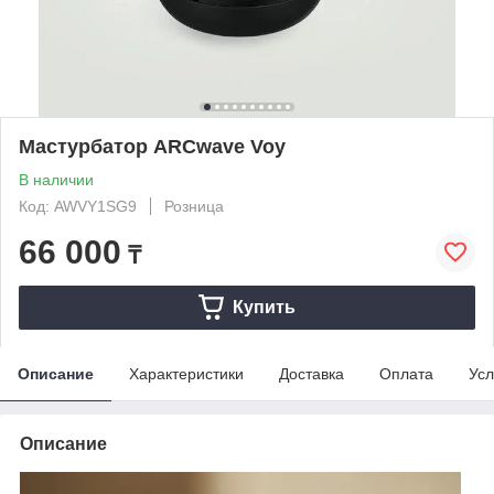
Мастурбатор ARCwave Voy
В наличии
Код: AWVY1SG9
Розница
66 000
₸
Купить
Описание
Характеристики
Доставка
Оплата
Усл
Описание