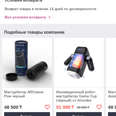
Условия возврата
Возврат товара в течение 14 дней по договоренности
Все условия возврата
Подобные товары компании
Мастурбатор ARCwave
Инновационный робот-
Маст
Pow черный
мастурбатор Game Cup
Jess
(чёрный) от Amovibe
48 500
51 000
49 
₸
₸
68 000 ₸