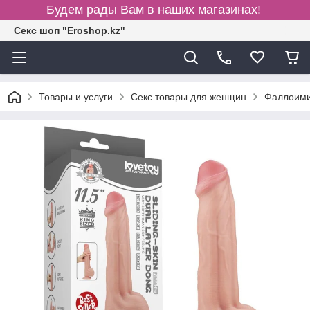
Будем рады Вам в наших магазинах!
Секс шоп "Eroshop.kz"
Товары и услуги
Секс товары для женщин
Фаллоими