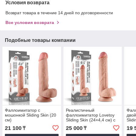
Условия возврата
Возврат товара в течение 14 дней по договоренности
Все условия возврата
Подобные товары компании
Фаллоимитатор с
Реалистичный
Фал
мошонкой Sliding Skin (20
фаллоимитатор Lovetoy
дво
см)
Sliding Skin (24×4,4 см) с
Slidi
двойной плотностью
теле
21 100
25 000
19 
₸
₸