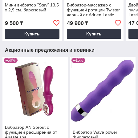
Мини вибратор "Stev" 13,5
Вибратор-массажер с
Двой
x 2,9 см. бирюзовый
функцией ротации Twister
пуль
черный от Adrien Lastic
Last
9 500
49 900
47 
₸
₸
Купить
Купить
Акционные предложения и новинки
–50%
–15%
Вибратор AN Sprout с
функцией расширения от
Вибратор Wave power
Anasteisha
фиолетовый