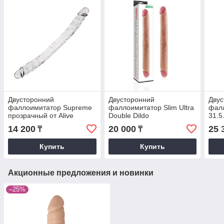
Двусторонний
Двусторонний
Двус
фаллоимитатор Supreme
фаллоимитатор Slim Ultra
фалл
прозрачный от Alive
Double Dildo
31.5
(38,5*3,9 см.)
14 200
20 000
25 
₸
₸
Купить
Купить
Акционные предложения и новинки
–25%