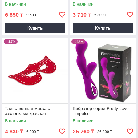
В наличии
В наличии
6 650
3 710
₸
₸
9 500 ₸
5 300 ₸
Купить
Купить
–30%
–30%
Таинственная маска с
Вибратор серии Pretty Love -
заклепками красная
"Impulse"
В наличии
В наличии
4 830
25 760
₸
₸
6 900 ₸
36 800 ₸