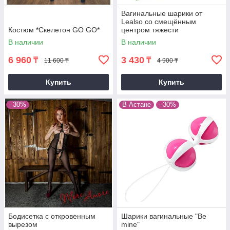
Вагинальные шарики от
Lealso со смещённым
Костюм *Скелетон GO GO*
центром тяжести
В наличии
В наличии
6 960
3 430
₸
₸
11 600 ₸
4 900 ₸
Купить
Купить
–30%
В Астане
–30%
Бодисетка с откровенным
Шарики вагинальные "Be
вырезом
mine"