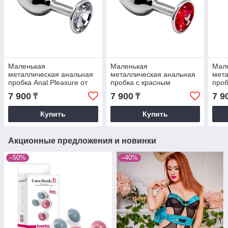
Маленькая
Маленькая
Мал
металлическая анальная
металлическая анальная
мета
пробка Anal Pleasure от
пробка с красным
проб
Alive (L: 9*4,1 см.)
кристаллом Anal Pleasure
крис
7 900
7 900
7 9
₸
₸
от Alive (L: 9*4,1 см.)
от Al
Купить
Купить
Акционные предложения и новинки
–50%
–40%