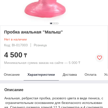
Пробка анальная "Малыш"
Нет в наличии
Код: BI-017003
Розница
4 500
₸
Минимальная сумма заказа на сайте — 5 000 ₸
Описание
Характеристики
Доставка
Оплата
Ус
Описание
Анальная, ребристая пробка, розового цвета в виде пениса, с
ограничительным основанием для безопасного использован
ия. Среднего размера длиной 12,3 сантиметра и 4 сантиметр