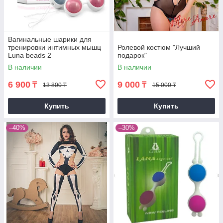
Вагинальные шарики для
тренировки интимных мышц
Ролевой костюм "Лучший
Luna beads 2
подарок"
В наличии
В наличии
6 900
9 000
₸
₸
13 800 ₸
15 000 ₸
Купить
Купить
–40%
–30%