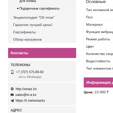
для пляжа.
Основные
Подарочные сертификаты
Тип интимной и
Пол
Энциклопедия "Об этом"
Материал
Гарантия лучшей цены!
Функция вибра
Сертификаты
Режим работы
Обзор магазинов
Цвет
Контакты
Количество ско
Водостойкость
Тип элементов 
+7 (707) 575-89-69
(есть Whatsapp)
Информация д
http://extaz.kz
Цена:
23 000 ₸
sales@m-a.kz
https://t.me/extazkz