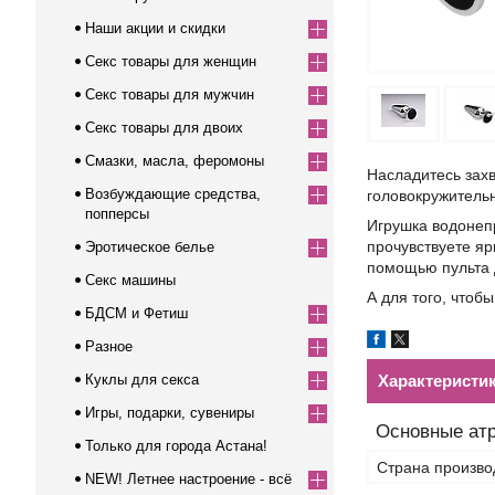
Наши акции и скидки
Секс товары для женщин
Секс товары для мужчин
Секс товары для двоих
Смазки, масла, феромоны
Насладитесь зах
Возбуждающие средства,
головокружитель
попперсы
Игрушка водонеп
прочувствуете яр
Эротическое белье
помощью пульта 
Секс машины
А для того, что
БДСМ и Фетиш
Разное
Куклы для секса
Характеристи
Игры, подарки, сувениры
Основные ат
Только для города Астана!
Страна произво
NEW! Летнее настроение - всё