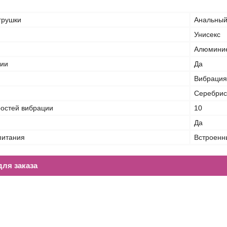
грушки
Анальный
Унисекс
Алюминие
ции
Да
Вибрация
Серебрис
ростей вибрации
10
Да
питания
Встроенн
ля заказа