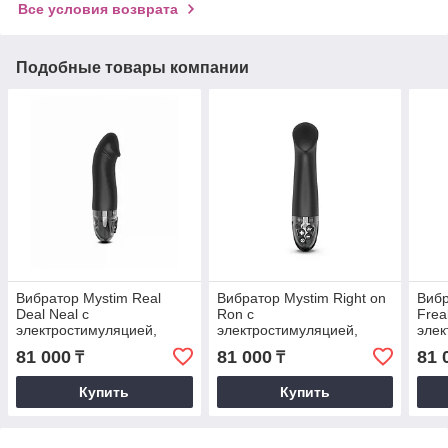
Все условия возврата
Подобные товары компании
Вибратор Mystim Real
Вибратор Mystim Right on
Вибр
Deal Neal с
Ron с
Frea
электростимуляцией,
электростимуляцией,
элек
черный
черный
чер
81 000
81 000
81 
₸
₸
Купить
Купить