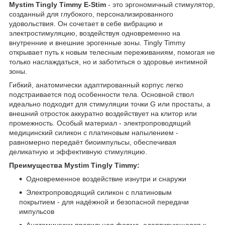
Mystim Tingly Timmy E-Stim
- это эргономичный стимулятор,
созданный для глубокого, персонализированного
удовольствия. Он сочетает в себе вибрацию и
электростимуляцию, воздействуя одновременно на
внутренние и внешние эрогенные зоны. Tingly Timmy
открывает путь к новым телесным переживаниям, помогая не
только наслаждаться, но и заботиться о здоровье интимной
зоны.
Гибкий, анатомически адаптированный корпус легко
подстраивается под особенности тела. Основной ствол
идеально подходит для стимуляции точки G или простаты, а
внешний отросток аккуратно воздействует на клитор или
промежность. Особый материал - электропроводящий
медицинский силикон с платиновым напылением -
равномерно передаёт биоимпульсы, обеспечивая
деликатную и эффективную стимуляцию.
Преимущества Mystim Tingly Timmy:
Одновременное воздействие изнутри и снаружи
Электропроводящий силикон с платиновым
покрытием - для надёжной и безопасной передачи
импульсов
Анатомически правильная форма, адаптирующаяся к