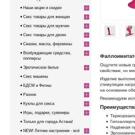
Наши акции и скидки
Секс товары для женщин
Секс товары для мужчин
Секс товары для двоих
Смазки, масла, феромоны
Возбуждающие средства,
Фаллоимитато
попперсы
Ощутите новые гр
Эротическое белье
свойствам, он ме
Секс машины
Изделие выполне
стимуляции нагре
БДСМ и Фетиш
на основании обе
Разное
Рекомендуем исп
Куклы для секса
Преимуществ
Игры, подарки, сувениры
Термореакти
Гипоаллерге
Только для города Астана!
Надёжная пр
NEW! Летнее настроение - всё
Эргономичн