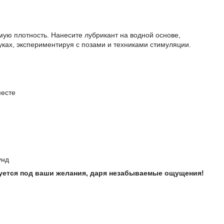
ую плотность. Нанесите лубрикант на водной основе,
ках, экспериментируя с позами и техниками стимуляции.
месте
унд
ируется под ваши желания, даря незабываемые ощущения!