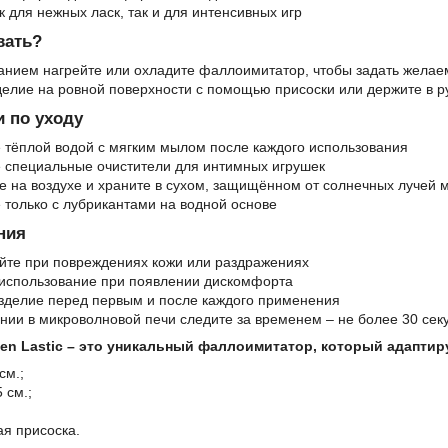
к для нежных ласк, так и для интенсивных игр
вать?
анием нагрейте или охладите фаллоимитатор, чтобы задать желаем
елие на ровной поверхности с помощью присоски или держите в ру
 по уходу
тёплой водой с мягким мылом после каждого использования
 специальные очистители для интимных игрушек
 на воздухе и храните в сухом, защищённом от солнечных лучей 
 только с лубрикантами на водной основе
ния
йте при повреждениях кожи или раздражениях
 использование при появлении дискомфорта
зделие перед первым и после каждого применения
нии в микроволновой печи следите за временем – не более 30 сек
drien Lastic – это уникальный фаллоимитатор, который адапт
см.;
 см.;
я присоска.