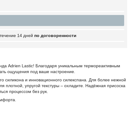
 течение 14 дней
по договоренности
нда Adrien Lastic! Благодаря уникальным термореактивным
овать ощущения под ваше настроение.
го силикона и инновационного силекспана. Для более нежной
для плотной, упругой текстуры – охладите. Надёжная присоска
ься процессом без рук.
омфорта.