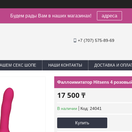
Будем рады Вам в наших магазинах!
адреса
+7 (707) 575-89-69
НАШЕМ СЕКС ШОПЕ
НАШИ КОНТАКТЫ
ДОСТАВКА И ОПЛА
Фаллоимитатор Hitsens 4 розовый 
17 500 ₸
В наличии
Код:
24041
Купить