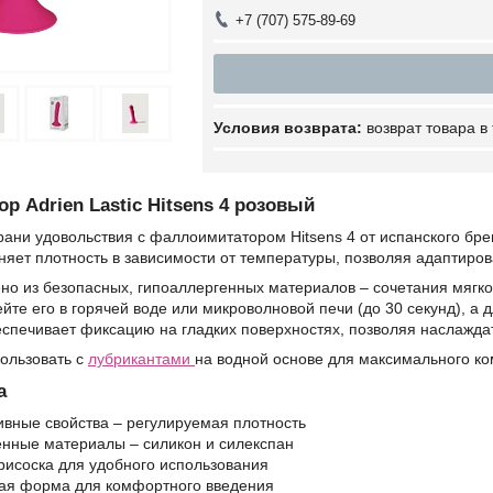
+7 (707) 575-89-69
возврат товара в
р Adrien Lastic Hitsens 4 розовый
ани удовольствия с фаллоимитатором Hitsens 4 от испанского бре
няет плотность в зависимости от температуры, позволяя адаптир
но из безопасных, гипоаллергенных материалов – сочетания мягко
йте его в горячей воде или микроволновой печи (до 30 секунд), а 
спечивает фиксацию на гладких поверхностях, позволяя наслаждат
ользовать с
лубрикантами
на водной основе для максимального к
а
вные свойства – регулируемая плотность
нные материалы – силикон и силекспан
исоска для удобного использования
ая форма для комфортного введения