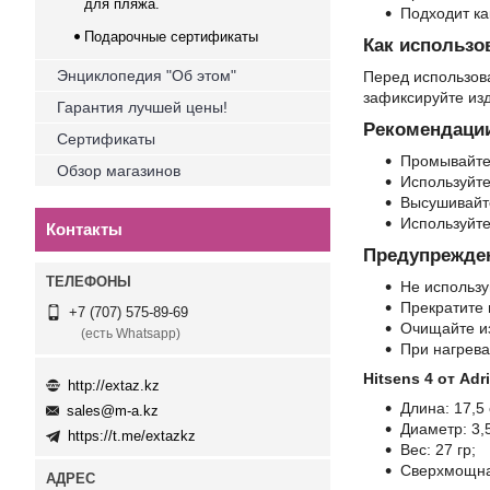
для пляжа.
Подходит ка
Подарочные сертификаты
Как использо
Энциклопедия "Об этом"
Перед использов
зафиксируйте изд
Гарантия лучшей цены!
Рекомендации
Сертификаты
Промывайте 
Обзор магазинов
Используйте
Высушивайте
Используйте
Контакты
Предупрежде
Не использу
Прекратите
+7 (707) 575-89-69
Очищайте и
(есть Whatsapp)
При нагрева
Hitsens 4 от A
http://extaz.kz
Длина: 17,5 
sales@m-a.kz
Диаметр: 3,5
https://t.me/extazkz
Вес: 27 гр;
Сверхмощна