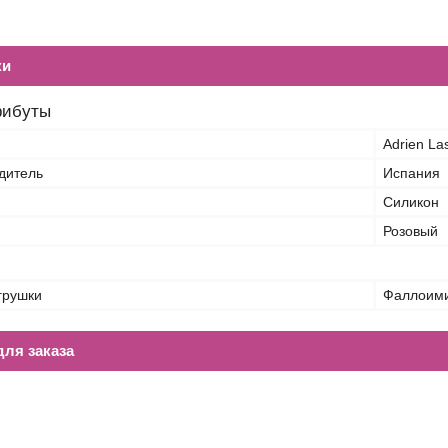
ки
рибуты
Adrien Las
дитель
Испания
Силикон
Розовый
грушки
Фаллоими
ля заказа