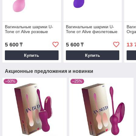
Вагинальные шарики U-
Вагинальные шарики U-
Ваг
Tone от Alive розовые
Tone от Alive фиолетовые
Orga
5 600
5 600
13 
₸
₸
Купить
Купить
Акционные предложения и новинки
–50%
–25%