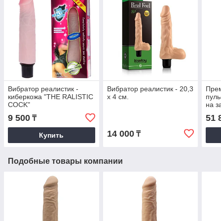
Вибратор реалистик -
Вибратор реалистик - 20,3
Прем
киберкожа "THE RALISTIC
х 4 см.
пуль
COCK"
на з
9 500
51 
₸
14 000
₸
Купить
Подобные товары компании