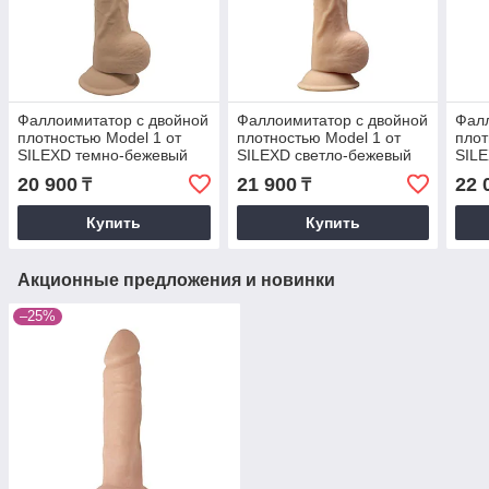
Фаллоимитатор с двойной
Фаллоимитатор с двойной
Фалл
плотностью Model 1 от
плотностью Model 1 от
плот
SILEXD темно-бежевый
SILEXD светло-бежевый
SIL
(24*4,5 см.)
(24*4,5 см.)
(22,
20 900
21 900
22 
₸
₸
Купить
Купить
Акционные предложения и новинки
–25%