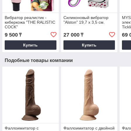
Вибратор реалистик -
Силиконовый вибратор
MYS
киберкожа "THE RALISTIC
"Alston" 19,7 x 3,5 см.
элек
COCK"
Tick
выпу
9 500
27 000
69 
₸
₸
Купить
Купить
Подобные товары компании
Фаллоимитатор с
Фаллоимитатор с двойной
Фалл