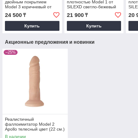
двойным покрытием
плотностью Model 1 от
плот
Model 3 коричневый от
SILEXD светло-бежевый
SIL
SILEXD (24* 4,5 см.)
(24*4,5 см.)
(24*
24 500
21 900
20 
₸
₸
Купить
Купить
Акционные предложения и новинки
–25%
Реалистичный
фаллоимитатор Model 2
Apollo телесный цвет (22 см.)
В наличии