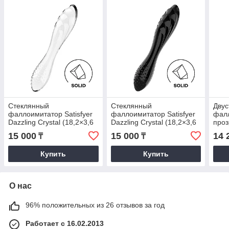
Стеклянный
Стеклянный
Двус
фаллоимитатор Satisfyer
фаллоимитатор Satisfyer
фал
Dazzling Crystal (18,2×3,6
Dazzling Crystal (18,2×3,6
проз
см) прозрачный
см), черный
(38,
15 000
15 000
14 
₸
₸
Купить
Купить
О нас
96% положительных из 26 отзывов за год
Работает с 16.02.2013