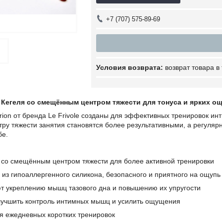
+7 (707) 575-89-69
возврат товара в
 Кегеля со смещённым центром тяжести для тонуса и ярких о
ion от бренда Le Frivole созданы для эффективных тренировок ин
у тяжести занятия становятся более результативными, а регулярн
бе.
 со смещённым центром тяжести для более активной тренировки
 из гипоаллергенного силикона, безопасного и приятного на ощупь
т укреплению мышц тазового дна и повышению их упругости
лучшить контроль интимных мышц и усилить ощущения
я ежедневных коротких тренировок