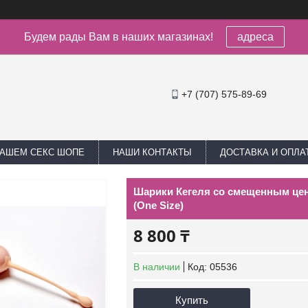
Будем рады Вам в наших магазинах!
адреса
+7 (707) 575-89-69
НАШЕМ СЕКС ШОПЕ
НАШИ КОНТАКТЫ
ДОСТАВКА И ОПЛА
Шарики Кегеля со смещенным центр
(One Size)
8 800 ₸
В наличии
Код:
05536
Купить