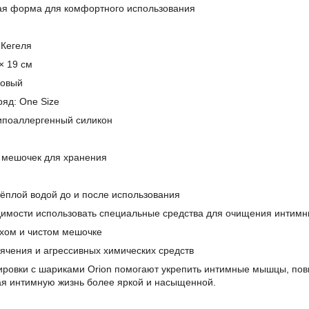
ая форма для комфортного использования
 Кегеля
× 19 см
ковый
яд: One Size
ипоаллергенный силикон
мешочек для хранения
ёплой водой до и после использования
имости использовать специальные средства для очищения интимн
ухом и чистом мешочке
пячения и агрессивных химических средств
ровки с шариками Orion помогают укрепить интимные мышцы, повы
я интимную жизнь более яркой и насыщенной.