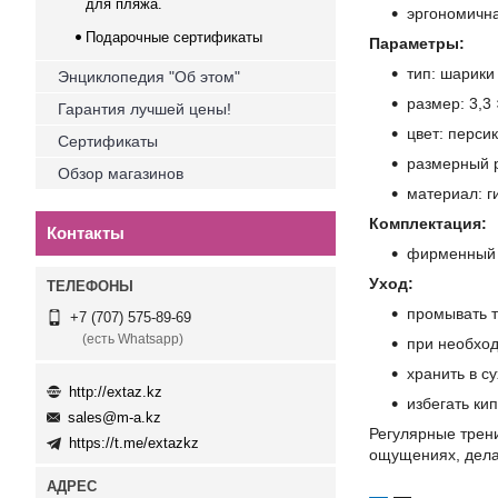
для пляжа.
эргономичн
Подарочные сертификаты
Параметры:
тип: шарики
Энциклопедия "Об этом"
размер: 3,3 
Гарантия лучшей цены!
цвет: перси
Сертификаты
размерный р
Обзор магазинов
материал: г
Комплектация:
Контакты
фирменный 
Уход:
промывать т
+7 (707) 575-89-69
(есть Whatsapp)
при необход
хранить в с
http://extaz.kz
избегать ки
sales@m-a.kz
Регулярные трени
https://t.me/extazkz
ощущениях, дела