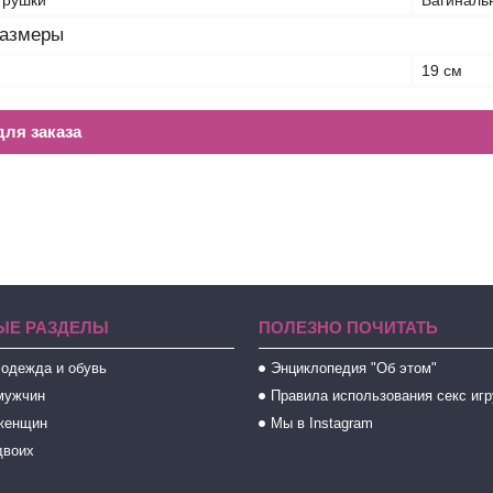
грушки
Вагиналь
размеры
19 см
ля заказа
ЫЕ РАЗДЕЛЫ
ПОЛЕЗНО ПОЧИТАТЬ
 одежда и обувь
Энциклопедия "Об этом"
мужчин
Правила использования секс иг
женщин
Мы в Instagram
двоих