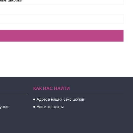
ные шарики
КАК НАС НАЙТИ
Адреса наших секс шопов
рушек
Наши контакты