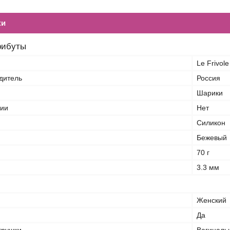
ки
рибуты
Le Frivole
дитель
Россия
Шарики
ции
Нет
Силикон
Бежевый
70 г
3.3 мм
Женский
Да