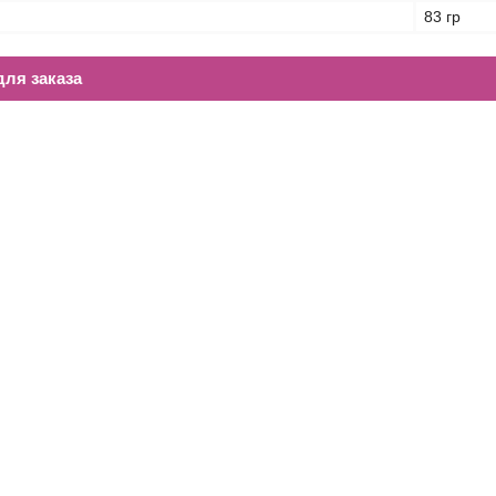
83 гр
ля заказа