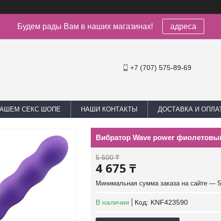
Будем рады Вам в наших магазинах!
адреса
+7 (707) 575-89-69
НАШЕМ СЕКС ШОПЕ
НАШИ КОНТАКТЫ
ДОСТАВКА И ОПЛА
Вибратор Wave power фиолетовы
5 500 ₸
4 675 ₸
Минимальная сумма заказа на сайте — 5
В наличии
Код:
KNF423590