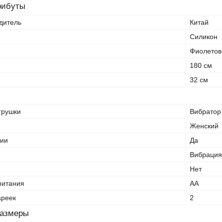
рибуты
дитель
Китай
Силикон
Фиолето
180 см
32 см
грушки
Вибратор
Женский
ции
Да
Вибрация
Нет
питания
AA
ареек
2
размеры