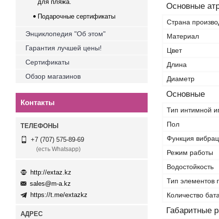
для пляжа.
Основные ат
Подарочные сертификаты
Страна произво
Энциклопедия "Об этом"
Материал
Гарантия лучшей цены!
Цвет
Сертификаты
Длина
Обзор магазинов
Диаметр
Основные
Контакты
Тип интимной и
Пол
Функция вибра
+7 (707) 575-89-69
(есть Whatsapp)
Режим работы
Водостойкость
http://extaz.kz
Тип элементов 
sales@m-a.kz
Количество бат
https://t.me/extazkz
Габаритные 