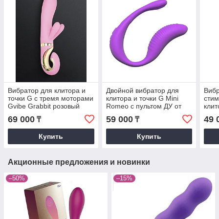
Вибратор для клитора и
Двойной вибратор для
Вибр
точки G с тремя моторами
клитора и точки G Mini
стим
Gvibe Grabbit розовый
Romeo с пультом ДУ от
клит
(22х4 см.)
Adrien Lastic
Gvib
69 000
59 000
49 
₸
₸
(19.
Купить
Купить
Акционные предложения и новинки
–50%
–15%