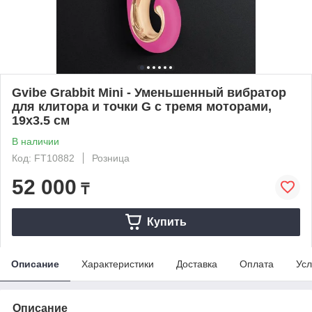
Gvibe Grabbit Mini - Уменьшенный вибратор
для клитора и точки G с тремя моторами,
19х3.5 см
В наличии
Код: FT10882
Розница
52 000
₸
Купить
Описание
Характеристики
Доставка
Оплата
Усл
Описание