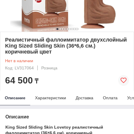
Реалистичный фаллоимитатор двухслойный
King Sized Sliding Skin (36*6,6 см.)
коричневый цвет
Нет в наличии
Код: LV317064
Розница
64 500
₸
Описание
Характеристики
Доставка
Оплата
Усл
Описание
King Sized Sliding Skin Lovetoy реалистичный
фаллоимитатор (36×6,6 см), коричневый