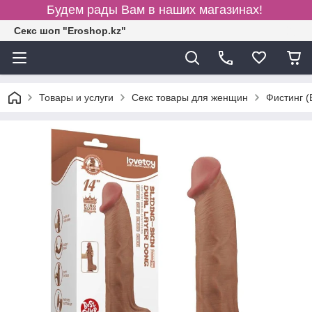
Будем рады Вам в наших магазинах!
Секс шоп "Eroshop.kz"
Товары и услуги
Секс товары для женщин
Фистинг 