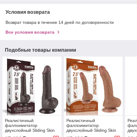
Условия возврата
Возврат товара в течение 14 дней по договоренности
Все условия возврата
Подобные товары компании
Реалистичный
Реалистичный
Реа
фаллоимитатор
фаллоимитатор
фал
двухслойный Sliding Skin
двухслойный Sliding Skin
двух
(19,5*3,6 см.) черный цвет
(19,5*3,5 см.) коричневый
(20*