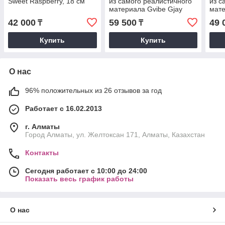
Sweet Raspberry, 18 см
из самого реалистичного
из с
материала Gvibe Gjay
мате
(22х3.9 см.)
(19х
42 000
59 500
49 
₸
₸
Купить
Купить
О нас
96% положительных из 26 отзывов за год
Работает с 16.02.2013
г. Алматы
Город Алматы, ул. Желтоксан 171, Алматы, Казахстан
Контакты
Сегодня работает с 10:00 до 24:00
Показать весь график работы
О нас