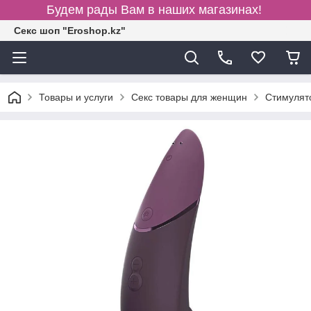
Будем рады Вам в наших магазинах!
Секс шоп "Eroshop.kz"
Товары и услуги
Секс товары для женщин
Cтимулят