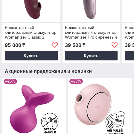
Бесконтактный
Бесконтактный
Беск
клиторальный стимулятор
клиторальный стимулятор
клит
Womanizer Classic 2
Womanizer Pro сиреневый
Woma
бордовый
95 000
39 500
39 
₸
₸
Купить
Купить
Акционные предложения и новинки
–25%
–25%