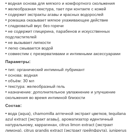
• водная основа для мягкого и комфортного скольжения
• желеобразная текстура, тает при контакте с кожей
• содержит экстракты агавы и красных водорослей
• ромашка оказывает мягкое ухаживающее действие
• сладковатый вкус без горечи
• не содержит глицерина, парабенов и искусственных
подсластителей
• не вызывает липкости
• легко смывается водой
• совместим с презервативами и интимными аксессуарами
Параметры:
• тип: органический интимный лубрикант
• основа: водная
• объём: 30 мл
• текстура: желеобразный гель
• назначение: дополнительное увлажнение и улучшение
скольжения во время интимной близости
Состав:
• вода (aqua), chamomilla аптечной экстракт цветков, tequilana
azul extract (экстракт агавы), ароматизатор идентичный
натуральному, каррагинан, citrus limon extract (экстракт
лимона), citrus grandis extract (экстракт грейпфрута), juniperus