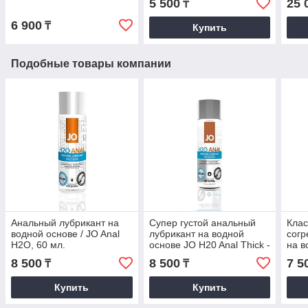
5 500
25 
₸
6 900
₸
Купить
Подобные товары компании
Анальный лубрикант на
Супер густой анальный
Клас
водной основе / JO Anal
лубрикант на водной
согр
H2O, 60 мл.
основе JO H20 Anal Thick -
на в
60 мл.
H2O 
8 500
8 500
7 5
₸
₸
Купить
Купить