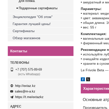
для пляжа.
• аккуратный и 
Подарочные сертификаты
Параметры:
• материал: мед
Энциклопедия "Об этом"
• цвет: аквамари
• общая длина: 1
Гарантия лучшей цены!
• вес: 55 г
Сертификаты
Комплектация:
Обзор магазинов
• вагинальные ша
• фирменный меш
Рекомендации п
Контакты
• используйте лу
• очищайте изде
• храните в сух
+7 (707) 575-89-69
Le Frivole Beta 
(есть Whatsapp)
http://extaz.kz
Характеристи
sales@m-a.kz
https://t.me/extazkz
Основные ат
Производитель