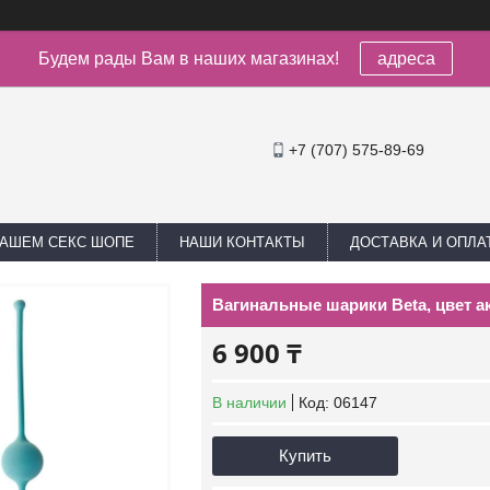
Будем рады Вам в наших магазинах!
адреса
+7 (707) 575-89-69
НАШЕМ СЕКС ШОПЕ
НАШИ КОНТАКТЫ
ДОСТАВКА И ОПЛА
Вагинальные шарики Beta, цвет ак
6 900 ₸
В наличии
Код:
06147
Купить