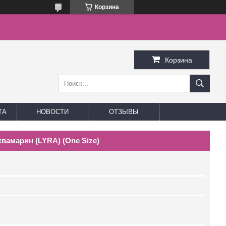
Корзина
Корзина
ТА
НОВОСТИ
ОТЗЫВЫ
вамарин (LYRA) (One Size)