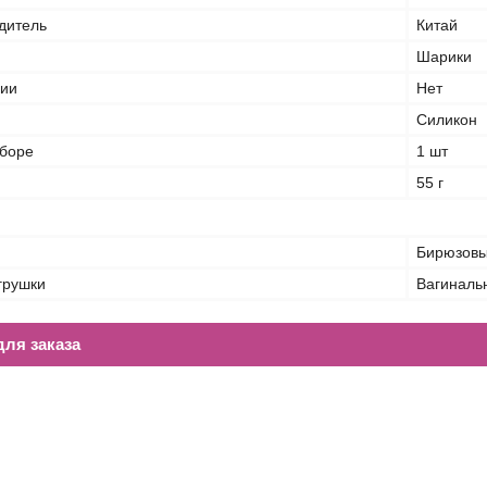
дитель
Китай
Шарики
ции
Нет
Силикон
аборе
1 шт
55 г
Бирюзов
грушки
Вагиналь
ля заказа