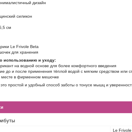
минималистичный дизайн
ицинский силикон
н
6,5 см
рики Le Frivole Beta
очек для хранения
о использованию и уходу:
брикант на водной основе для более комфортного введения
лие до и после применения тёплой водой с мягким средством или
ом месте в фирменном мешочке
— это простой и удобный способ заботы о тонусе мышц и уверенност
ки
рибуты
Le Frivole