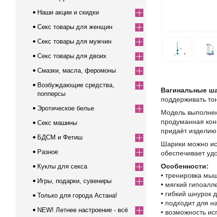
Наши акции и скидки
Секс товары для женщин
Секс товары для мужчин
Секс товары для двоих
Смазки, масла, феромоны
Возбуждающие средства,
Вагинальные ша
попперсы
поддерживать тон
Эротическое белье
Модель выполнен
продуманная кон
Секс машины
придаёт изделию
БДСМ и Фетиш
Шарики можно ис
Разное
обеспечивает уд
Особенности:
Куклы для секса
• тренировка мы
Игры, подарки, сувениры
• мягкий гипоалл
• гибкий шнурок 
Только для города Астана!
• подходит для 
NEW! Летнее настроение - всё
• возможность ис