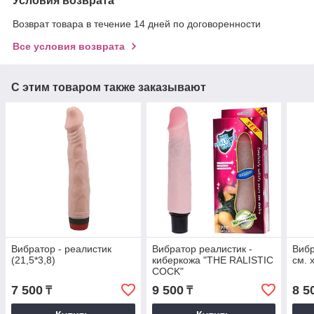
Условия возврата
Возврат товара в течение 14 дней по договоренности
Все условия возврата
С этим товаром также заказывают
Вибратор - реалистик
Вибратор реалистик -
Вибр
(21,5*3,8)
киберкожа "THE RALISTIC
см. 
COCK"
7 500
9 500
8 5
₸
₸