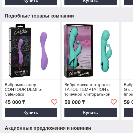
Купить
Купить
Подобные товары компании
Вибромассажер
Вибромассажер-кролик
Вибр
CONTOUR DEMI от
TAHOE TEMPTATION с
G с 
Calexotics
точечной клиторальной
Impu
стимуляцией от Calexotics
Peti
45 000
58 000
59 
₸
₸
Cale
Купить
Купить
Акционные предложения и новинки