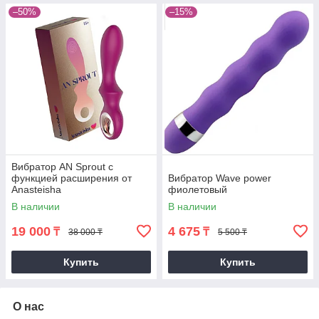
–50%
–15%
Вибратор AN Sprout с
функцией расширения от
Вибратор Wave power
Anasteisha
фиолетовый
В наличии
В наличии
19 000
4 675
₸
₸
38 000 ₸
5 500 ₸
Купить
Купить
О нас