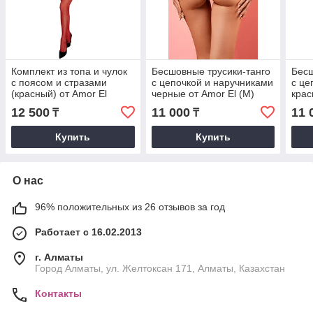
Комплект из топа и чулок
Бесшовные трусики-танго
Бесш
с поясом и стразами
с цепочкой и наручниками
с це
(красный) от Amor El
черные от Amor El (M)
крас
12 500
11 000
11 
₸
₸
Купить
Купить
О нас
96% положительных из 26 отзывов за год
Работает с 16.02.2013
г. Алматы
Город Алматы, ул. Желтоксан 171, Алматы, Казахстан
Контакты