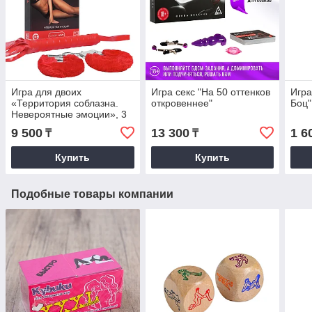
Игра для двоих
Игра секс "На 50 оттенков
Игра
«Территория соблазна.
откровеннее"
Боц"
Невероятные эмоции», 3
в 1 (50 карт, наручники,
9 500
13 300
1 6
₸
₸
плётка)
Купить
Купить
Подобные товары компании