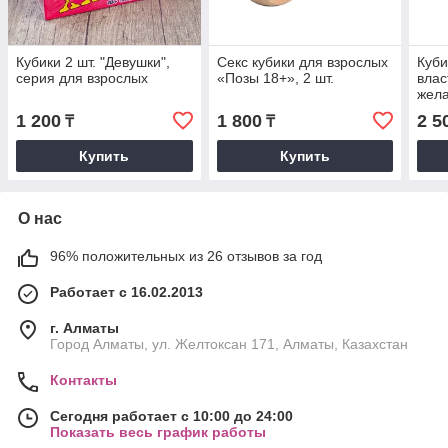
Кубики 2 шт. "Девушки",
Секс кубики для взрослых
Куби
серия для взрослых
«Позы 18+», 2 шт.
влас
жела
1 200
1 800
2 5
₸
₸
Купить
Купить
О нас
96% положительных из 26 отзывов за год
Работает с 16.02.2013
г. Алматы
Город Алматы, ул. Желтоксан 171, Алматы, Казахстан
Контакты
Сегодня работает с 10:00 до 24:00
Показать весь график работы