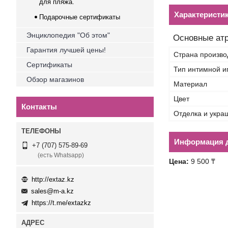
для пляжа.
Характеристи
Подарочные сертификаты
Энциклопедия "Об этом"
Основные ат
Гарантия лучшей цены!
Страна произво
Сертификаты
Тип интимной и
Обзор магазинов
Материал
Цвет
Контакты
Отделка и укра
Информация д
+7 (707) 575-89-69
(есть Whatsapp)
Цена:
9 500 ₸
http://extaz.kz
sales@m-a.kz
https://t.me/extazkz