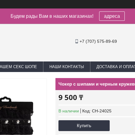
Будем рады Вам в наших магазинах!
адреса
+7 (707) 575-89-69
НАШЕМ СЕКС ШОПЕ
НАШИ КОНТАКТЫ
ДОСТАВКА И ОПЛА
Чокер с шипами и черным круже
9 500 ₸
В наличии
Код:
CH-24025
Купить