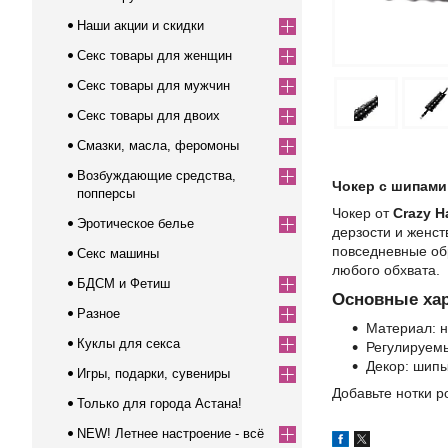
Наши акции и скидки
Секс товары для женщин
Секс товары для мужчин
Секс товары для двоих
Смазки, масла, феромоны
Возбуждающие средства,
Чокер с шипами
попперсы
Чокер от
Crazy 
Эротическое белье
дерзости и женст
повседневные об
Секс машины
любого обхвата.
БДСМ и Фетиш
Основные хар
Разное
Материал: н
Куклы для секса
Регулируемы
Декор: шипы
Игры, подарки, сувениры
Добавьте нотки р
Только для города Астана!
NEW! Летнее настроение - всё