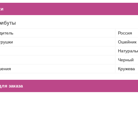
ки
рибуты
дитель
Россия
грушки
Ошейник
Натураль
Черный
шения
Кружева
ля заказа